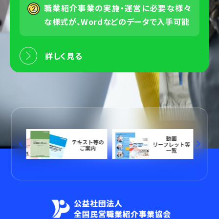
職業紹介事業の実施・運営に必要な様々
な様式が、Wordなどのデータで入手可能
詳しく見る
keyboard_arrow_left
keyboard_arrow_right