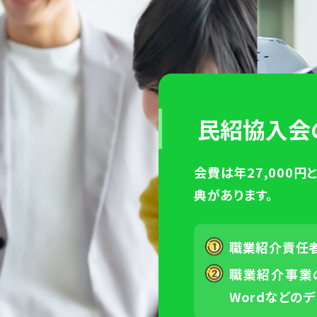
民紹協入会
会費は年27,000
典があります。
職業紹介責任
職業紹介事業
Wordなどの