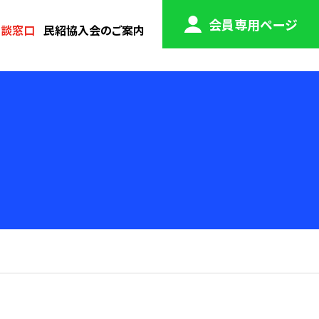
会員専用ページ
相談窓口
民紹協入会のご案内
会員専用
検索
ページ