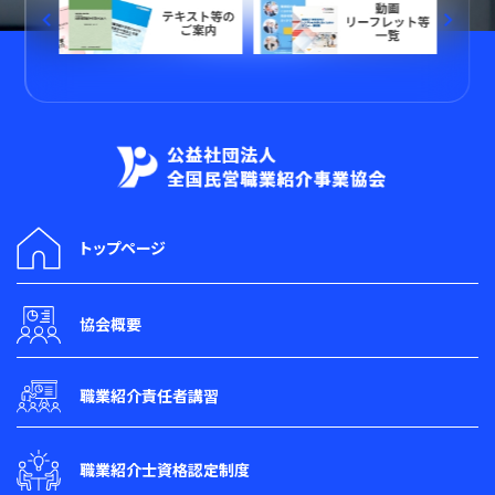
keyboard_arrow_left
keyboard_arrow_right
トップページ
協会概要
職業紹介責任者講習
職業紹介士資格認定制度