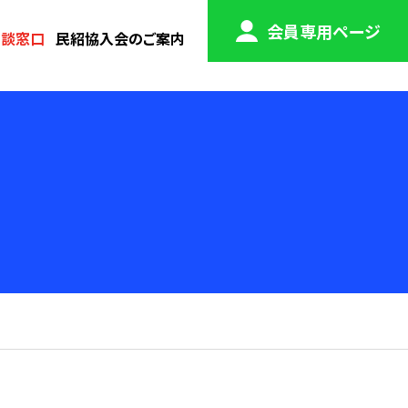
会員専用ページ
相談窓口
民紹協入会のご案内
会員専用
検索
ページ