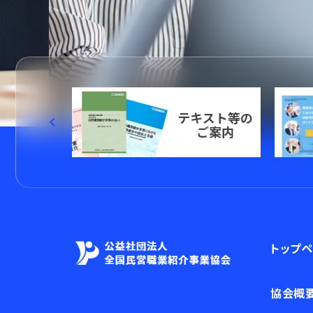
keyboard_arrow_left
トップ
協会概