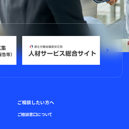
keyboard_arrow_right
ご相談したい方へ
ご相談窓口について