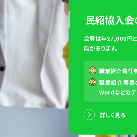
民紹協入会
会費は年27,000
典があります。
職業紹介責任
職業紹介事業
Wordなどの
詳しく見る